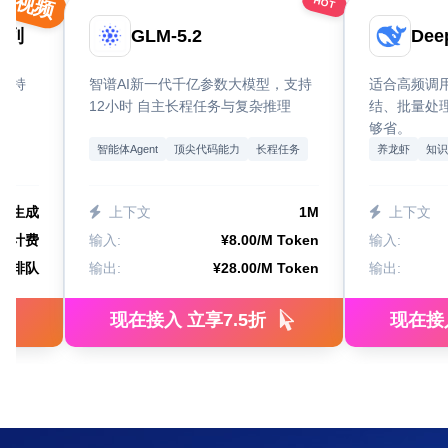
视频
HOT
全系列
GLM-5.2
Dee
，支持
智谱AI新一代千亿参数大模型，支持
适合高频调
考
12小时 自主长程任务与复杂推理
结、批量处
够省。
智能体Agent
顶尖代码能力
长程任务
养龙虾
知识
频生成
上下文
1M
上下文
量计费
输入:
¥8.00/M Token
输入:
免排队
输出:
¥28.00/M Token
输出:
现在接入 立享7.5折
现在接入